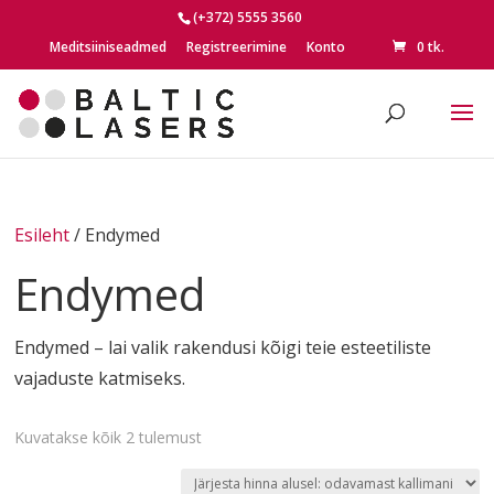
(+372) 5555 3560
Meditsiiniseadmed
Registreerimine
Konto
0 tk.
Esileht
/ Endymed
Endymed
Endymed – lai valik rakendusi kõigi teie esteetiliste
vajaduste katmiseks.
Sorted
Kuvatakse kõik 2 tulemust
by