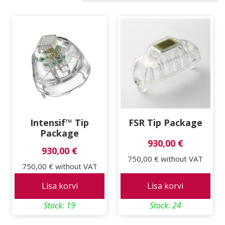
price:
low
to
high
Intensif™ Tip
FSR Tip Package
Package
930,00 €
930,00 €
750,00 €
without VAT
750,00 €
without VAT
Lisa korvi
Lisa korvi
Stock: 19
Stock: 24