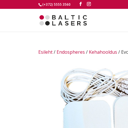
(+372) 5555 3560
Esileht
/
Endospheres
/
Kehahooldus
/ Evo