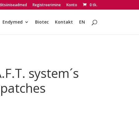
itsiiniseadmed
Registreerimine
Konto
0 tk.
Endymed
Biotec
Kontakt
EN
.F.T. system´s
 patches