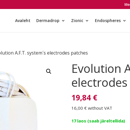
Med
Avaleht
Dermadrop
Zionic
Endospheres
lution A.F.T. system´s electrodes patches
Evolution A
electrodes
19,84 €
16,00 €
without VAT
17 laos (saab järeltellida)