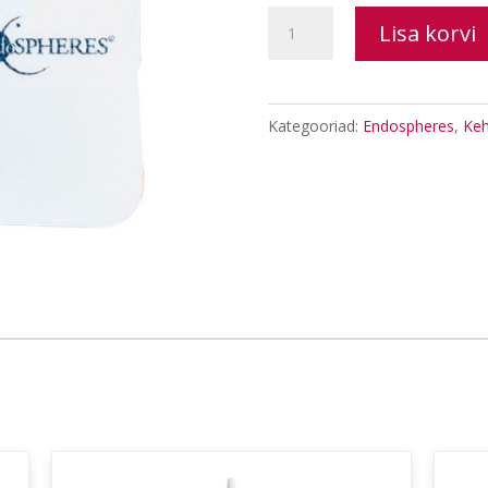
Evolution
Lisa korvi
A.F.T.
system
´s
Kategooriad:
Endospheres
,
Keh
electrodes
patches
kogus